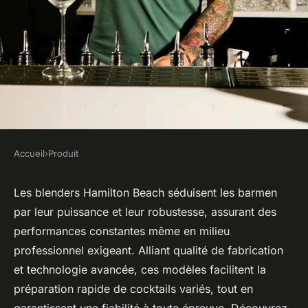
Accueil
›
Produit
PRODUIT
Le blender hamilton beach :
Les blenders Hamilton Beach séduisent les barmen
par leur puissance et leur robustesse, assurant des
performance et qualité au
performances constantes même en milieu
service des barmen
professionnel exigeant. Alliant qualité de fabrication
et technologie avancée, ces modèles facilitent la
Mathéo
•
10 octobre 2025
•
6 min de lecture
préparation rapide de cocktails variés, tout en