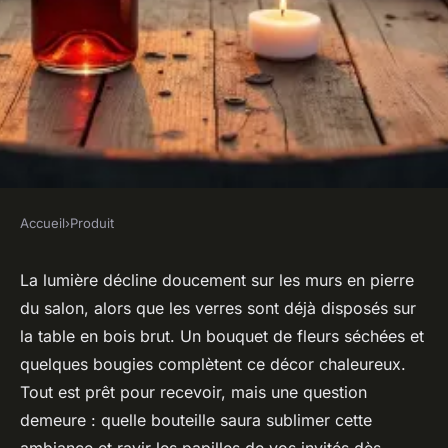
Accueil
›
Produit
PRODUIT
Apprécier les vins de Les
La lumière décline doucement sur les murs en pierre
du salon, alors que les verres sont déjà disposés sur
Angles pour une dégustation
la table en bois brut. Un bouquet de fleurs séchées et
inoubliable
quelques bougies complètent ce décor chaleureux.
Tout est prêt pour recevoir, mais une question
Amable
•
03/04/2026 12:43
•
8 min de lecture
demeure : quelle bouteille saura sublimer cette