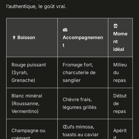
l’authentique, le goût vrai.
⏰
🧀
Mome
🍷 Boisson
Accompagnemen
nt
t
idéal
Rouge puissant
Fromage fort,
Milieu
(Syrah,
charcuterie de
du
Grenache)
sanglier
repas
Blanc minéral
Début
Chèvre frais,
(Roussanne,
de
légumes grillés
Vermentino)
repas
Œufs mimosa,
Champagne ou
Apérit
toasts au caviar
crémant
if