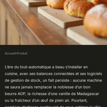
Accueil
›
Produit
PRODUIT
Pourquoi votre choix de
L’ère du tout-automatique a beau s’installer en
cuisine, avec ses balances connectées et ses logiciels
distributeur peut transformer
de gestion de stock, un fait persiste : aucune machine
les métiers de bouche
ne saura jamais remplacer la noblesse d’un bon
beurre AOP, la richesse d’une vanille de Madagascar
Amable
•
15/05/2026 20:43
•
10 min de lecture
ou la fraîcheur d’un œuf de plein air. Pourtant,