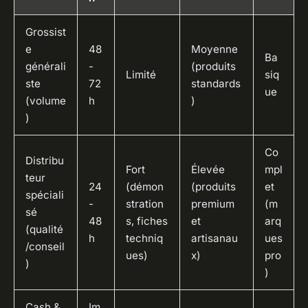
Grossist
e
48
Moyenne
Ba
générali
-
(produits
Limité
siq
ste
72
standards
ue
(volume
h
)
)
Co
Distribu
Fort
Élevée
mpl
teur
24
(démon
(produits
et
spéciali
-
stration
premium
(m
sé
48
s, fiches
et
arq
(qualité
h
techniq
artisanau
ues
/conseil
ues)
x)
pro
)
)
Cash &
Im