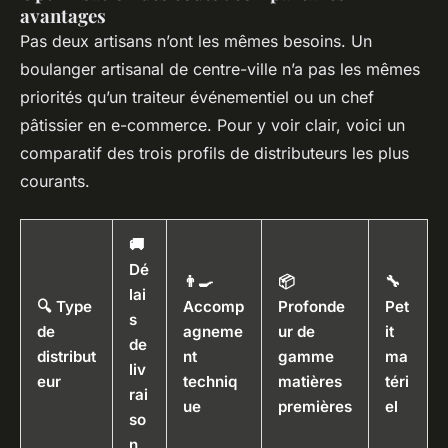
avantages
Pas deux artisans n’ont les mêmes besoins. Un
boulanger artisanal de centre-ville n’a pas les mêmes
priorités qu’un traiteur événementiel ou un chef
pâtissier en e-commerce. Pour y voir clair, voici un
comparatif des trois profils de distributeurs les plus
courants.
🚚
Dé
👨‍🍳
📦
🔧
lai
🔍 Type
Accomp
Profonde
Pet
s
de
agneme
ur de
it
de
distribut
nt
gamme
ma
liv
eur
techniq
matières
téri
rai
ue
premières
el
so
n