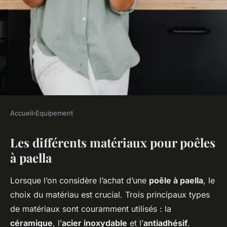
Accueil
›
Equipement
EQUIPEMENT
Les différents matériaux pour poêles
Poêle à paella : céramique,
à paella
acier inoxydable ou
antiadhésive ?
Lorsque l’on considère l’achat d’une
poêle à paella
, le
choix du matériau est crucial. Trois principaux types
Mathéo
•
26 avril 2025
•
4 min de lecture
de matériaux sont couramment utilisés : la
céramique
, l’
acier inoxydable
et l’
antiadhésif
.