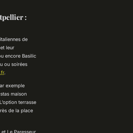
pellier :
italiennes de
et leur
ou encore Basilic
nu ou soirées
fr
.
par exemple
astas maison
L’option terrasse
rès de la place
 et Le Paresseur