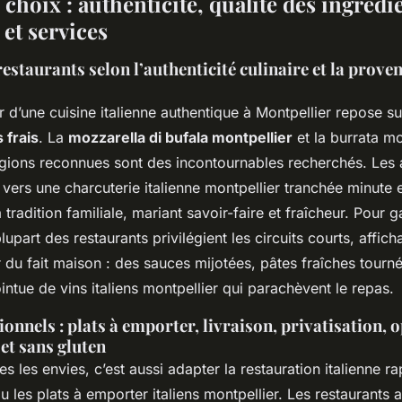
 choix : authenticité, qualité des ingrédi
et services
restaurants selon l’authenticité culinaire et la prove
r d’une cuisine italienne authentique à Montpellier repose sur 
 frais
. La
mozzarella di bufala montpellier
et la burrata mo
gions reconnues sont des incontournables recherchés. Les
i vers une charcuterie italienne montpellier tranchée minute 
tradition familiale, mariant savoir-faire et fraîcheur. Pour g
plupart des restaurants privilégient les circuits courts, affic
 du fait maison : des sauces mijotées, pâtes fraîches tourné
intue de vins italiens montpellier qui parachèvent le repas.
ionnels : plats à emporter, livraison, privatisation, 
et sans gluten
s les envies, c’est aussi adapter la restauration italienne r
ou les plats à emporter italiens montpellier. Les restaurants a