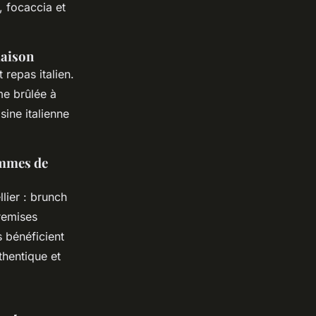
, focaccia et
maison
 repas italien.
me brûlée à
sine italienne
ammes de
lier : brunch
 remises
s bénéficient
thentique et