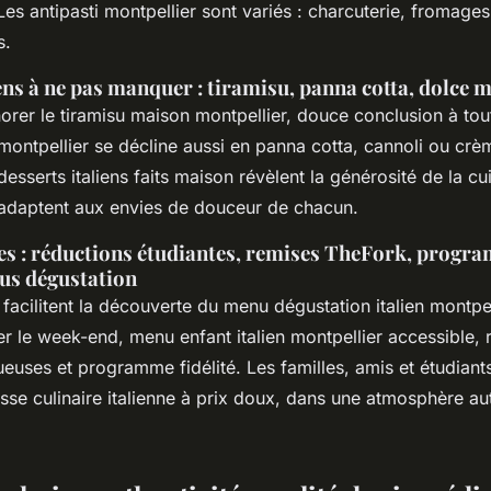
es antipasti montpellier sont variés : charcuterie, fromages
s.
ens à ne pas manquer : tiramisu, panna cotta, dolce 
orer le tiramisu maison montpellier, douce conclusion à tout
 montpellier se décline aussi en panna cotta, cannoli ou crè
desserts italiens faits maison révèlent la générosité de la cui
s’adaptent aux envies de douceur de chacun.
les : réductions étudiantes, remises TheFork, progr
nus dégustation
acilitent la découverte du menu dégustation italien montpel
ier le week-end, menu enfant italien montpellier accessible,
ueuses et programme fidélité. Les familles, amis et étudiant
sse culinaire italienne à prix doux, dans une atmosphère au