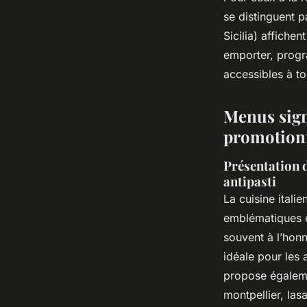
se distinguent p
Sicilia) affiche
emporter, progra
accessibles à to
Menus signa
promotion
Présentation d
antipasti
La cuisine itali
emblématiques et
souvent à l’honn
idéale pour les 
propose égalemen
montpellier, las