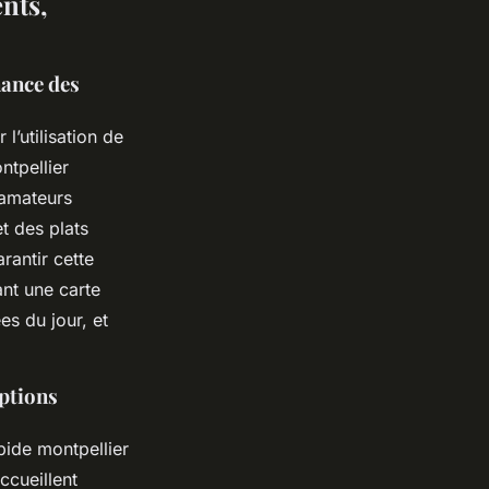
ents,
nance des
l’utilisation de
ntpellier
 amateurs
et des plats
arantir cette
hant une carte
es du jour, et
options
apide montpellier
ccueillent