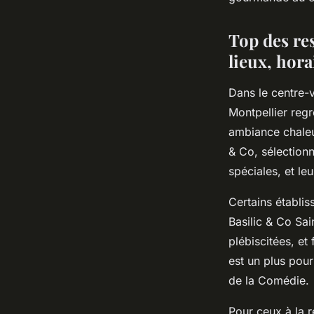
Mathéo
•
29 juillet 2025
•
4 min de lecture
Top des res
lieux, hora
Dans le centre-v
Montpellier reg
ambiance chaleur
& Co, sélectionn
spéciales, et le
Certains établis
Basilic & Co Sai
plébiscitées, et
est un plus pour
de la Comédie.
Pour ceux à la r