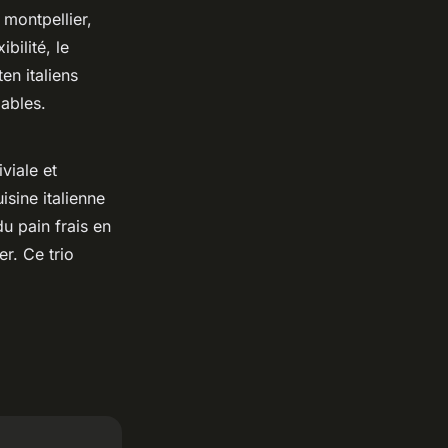
 montpellier,
bilité, le
en italiens
lables.
viale et
isine italienne
u pain frais en
er. Ce trio