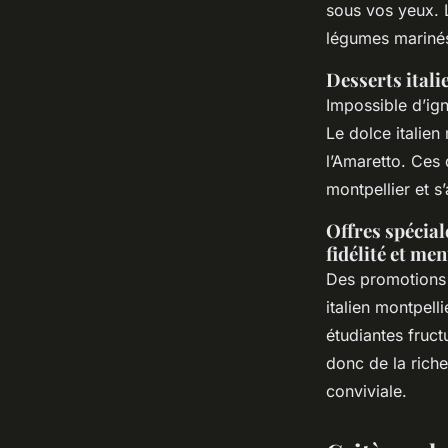
sous vos yeux. L
légumes mariné
Desserts itali
Impossible d’ign
Le dolce italien
l’Amaretto. Ces 
montpellier et 
Offres spécia
fidélité et me
Des promotions f
italien montpell
étudiantes fruct
donc de la riche
conviviale.