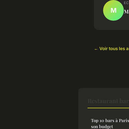
EC
M
M
← Voir tous les a
Restaurant bar
Top 10 bars à Pari
son budget