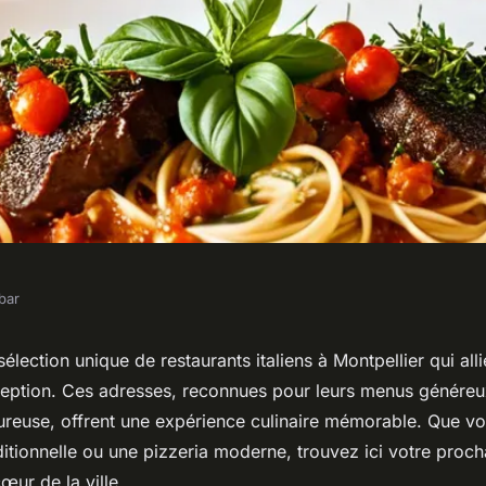
bar
es d'un restaurant
lection unique de restaurants italiens à Montpellier qui alli
ception. Ces adresses, reconnues pour leurs menus généreux
r
reuse, offrent une expérience culinaire mémorable. Que vo
aditionnelle ou une pizzeria moderne, trouvez ici votre proc
ur de la ville.