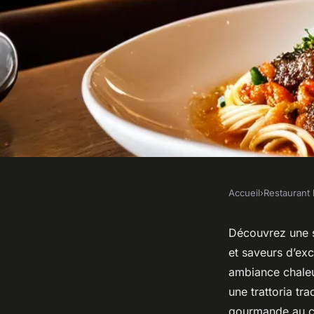
Accueil
›
Restaurant 
RESTAURANT BAR
Les trésors culinair
Découvrez une sé
et saveurs d’ex
italien à montpellie
ambiance chaleu
une trattoria tr
gourmande au cœ