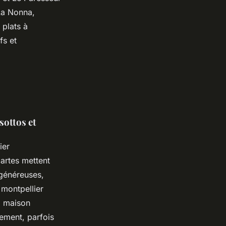
(La Nonna,
 plats à
fs et
sottos et
ier
cartes mettent
 généreuses,
 montpellier
a maison
nement, parfois